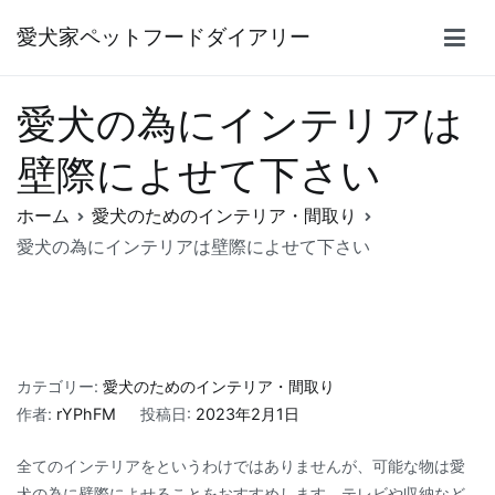
内
愛犬家ペットフードダイアリー
容
を
ス
愛犬の為にインテリアは
キ
ッ
壁際によせて下さい
プ
ホーム
愛犬のためのインテリア・間取り
愛犬の為にインテリアは壁際によせて下さい
カテゴリー:
愛犬のためのインテリア・間取り
作者:
rYPhFM
投稿日:
2023年2月1日
全てのインテリアをというわけではありませんが、可能な物は愛
犬の為に壁際によせることをおすすめします。テレビや収納など