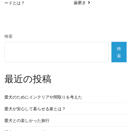
歯磨き
ードとは？
稿
ナ
ビ
検索
ゲ
検
ー
索
シ
最近の投稿
ョ
ン
愛犬のためにインテリアや間取りを考えた
愛犬が安心して暮らせる家とは？
愛犬との楽しかった旅行