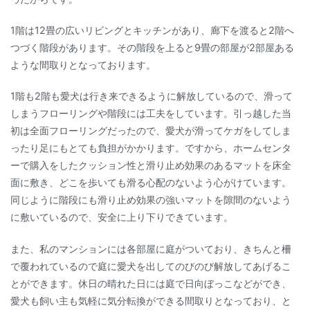
1階は12畳の広いリビングとキッチンがあり、廊下を渡ると2階へ
つづく階段があります。その階段を上ると9畳の部屋が2部屋ある
ような間取りとなっております。
1階も2階も愛犬は行き来できるように解放しているので、滑って
しまうフローリングや階段には工夫をしています。引っ越した当
初は全面フローリングだったので、愛犬が滑ってケガをしてしま
ったり足にもとても負担がかかります。ですから、ホームセンタ
ーで購入をしたクッション性と滑り止め効果のあるマットを床全
面に敷き、どこを歩いても滑る心配のないよう心がけています。
同じように階段にも滑り止め効果の強いマットを隙間のないよう
に敷いているので、安全に上り下りできています。
また、私のマンションには各部屋に庭がついており、きちんと柵
で覆われているので庭に愛犬を出してのびのび解放してあげるこ
とができます。休日の晴れた日には庭で日向ぼっこなどができ、
愛犬も飼い主も気軽に気分転換ができる間取りとなっており、と