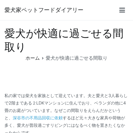
内
愛犬家ペットフードダイアリー
容
を
ス
愛犬が快適に過ごせる間
キ
ッ
取り
プ
ホーム
愛犬が快適に過ごせる間取り
私の家では柴犬を家族として迎えています。夫と愛犬と3人暮らし
で2階まである２LDKマンションに住んでおり、ベランダの他に4
畳のお庭がついています。なぜこの間取りをえらんだかという
と、
深谷市の不用品回収に依頼
するほど元々大きな家具や荷物が
多く、愛犬が普段過ごすリビングにはなるべく物を置きたくなか
ったからです。