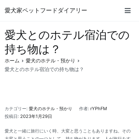
内
愛犬家ペットフードダイアリー
容
を
ス
愛犬とのホテル宿泊での
キ
ッ
持ち物は？
プ
ホーム
愛犬のホテル・預かり
愛犬とのホテル宿泊での持ち物は？
カテゴリー:
愛犬のホテル・預かり
作者:
rYPhFM
投稿日:
2023年1月29日
愛犬と一緒に旅行にいく時、大変と思うこともありますね。その
大変と思うことの一つとして、持ち物があります。人が旅行をす