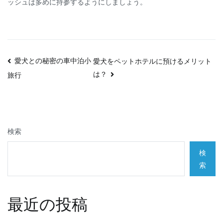
ッシュは多めに持参するようにしましょう。
投
愛犬との秘密の車中泊小
愛犬をペットホテルに預けるメリット
は？
旅行
稿
ナ
ビ
検索
ゲ
検
ー
索
シ
最近の投稿
ョ